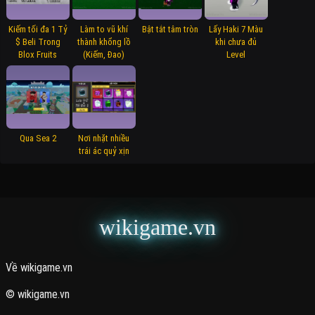
Kiếm tối đa 1 Tỷ
Làm to vũ khí
Bật tắt tâm tròn
Lấy Haki 7 Màu
$ Beli Trong
thành khổng lồ
khi chưa đủ
Blox Fruits
(Kiếm, Đao)
Level
Qua Sea 2
Nơi nhặt nhiều
trái ác quỷ xịn
wikigame.vn
Về wikigame.vn
© wikigame.vn