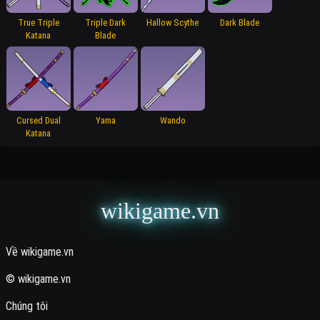
True Triple
Triple Dark
Hallow Scythe
Dark Blade
Katana
Blade
Cursed Dual
Yama
Wando
Katana
wikigame.vn
Về wikigame.vn
© wikigame.vn
Chúng tôi